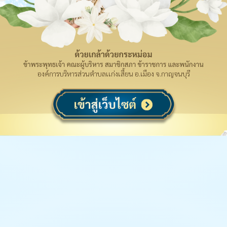
องค์การบริหารส่วนตำบลเเก่งเสี้ยน อ.เมือง จ.กาญจนบุรี