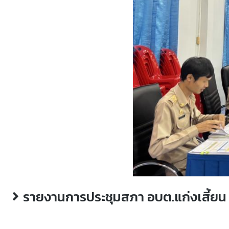
รายงานการประชุมสภา อบต.แก่งเสี้ยน ส