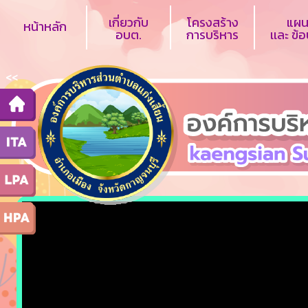
เกี่ยวกับ
โครงสร้าง
แผน
หน้าหลัก
อบต.
การบริหาร
เเละ ข้
<<