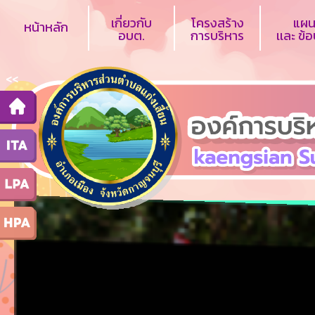
เกี่ยวกับ
โครงสร้าง
แผน
หน้าหลัก
อบต.
การบริหาร
เเละ ข้
<<