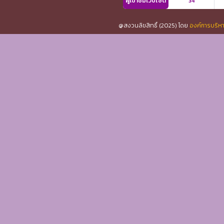
ผู้เข้าชมเว็บไซต์
34
@สงวนลิขสิทธิ์ (2025) โดย
องค์การบริหา