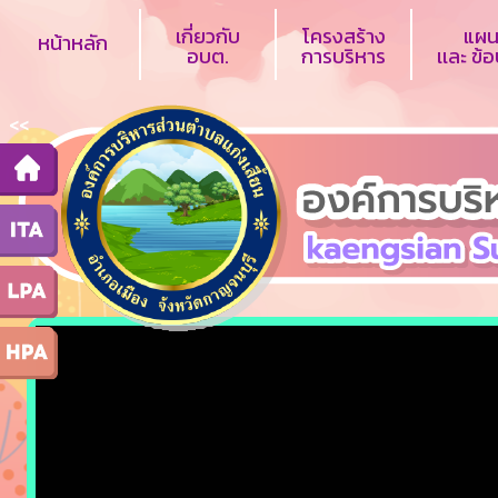
เกี่ยวกับ
โครงสร้าง
แผน
หน้าหลัก
อบต.
การบริหาร
เเละ ข้
<<