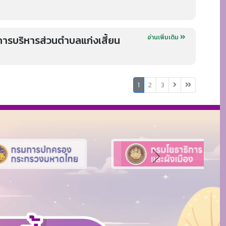
ารบริหารส่วนตำบลแก่งเสี้ยน
อ่านเพิ่มเติม
(
1
2
3
c
u
r
r
e
n
t
Next
)