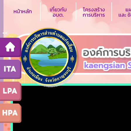
เกี่ยวกับ
โครงสร้าง
แ
หน้าหลัก
อบต.
การบริหาร
เเละ 
<<