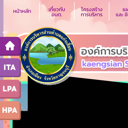
เกี่ยวกับ
โครงสร้าง
แ
หน้าหลัก
อบต.
การบริหาร
เเละ 
<<